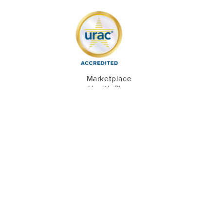
Marketplace
Health Plan
03/01/2027
Community Health Choice, derechos de autor 2026. Todos
los derechos reservados.
Mapa del Sitio
Declaración sobre la Privacidad
Aviso Legal
Código de Conducta Corporativo
Fraude Malgasto y Abuso
Oficina del Inspector General
Recursos de Educación y Alfabetización Financiera
Términos y Condiciones Generales de Redes Sociales
Adobe Acrobat Reader