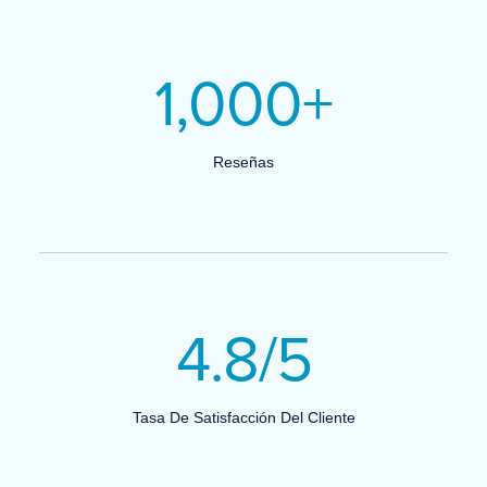
1,000
+
Reseñas
4.8
/5
Tasa De Satisfacción Del Cliente