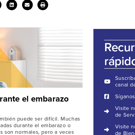
Recur
rápid
Suscríb
canal d
Sígano
urante el embarazo
Visite 
de Serv
mbién puede ser difícil. Muchas
umadas durante el embarazo o
Visite 
s son normales, pero a veces
de Bien