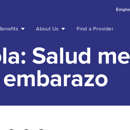
Emplo
enefits
About Us
Find a Provider
la: Salud me
l embarazo