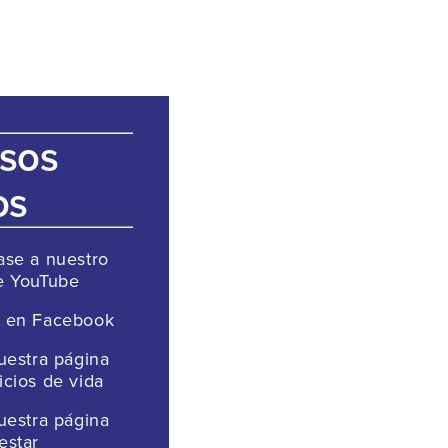
sos
os
ase a nuestro
e YouTube
s en Facebook
nuestra página
icios de vida
nuestra página
estar