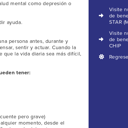
alud mental como depresión o
Visite 
de bene
STAR (M
ir ayuda.
Visite 
de bene
una persona antes, durante y
CHIP
nsar, sentir y actuar. Cuando la
ue la vida diaria sea más difícil,
Regrese
.
ueden tener:
)
ecuente pero grave)
ualquier momento, desde el